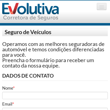
Seguro de Veículos
Início
Operamos com as melhores seguradoras de
Empresa
▼
automóvel e temos condições diferenciadas
para você.
Cotações
Preencha o formulário para receber um
▼
contato da nossa equipe.
Informações
▼
DADOS DE CONTATO
Contato
▼
Nome
Notícias
Email